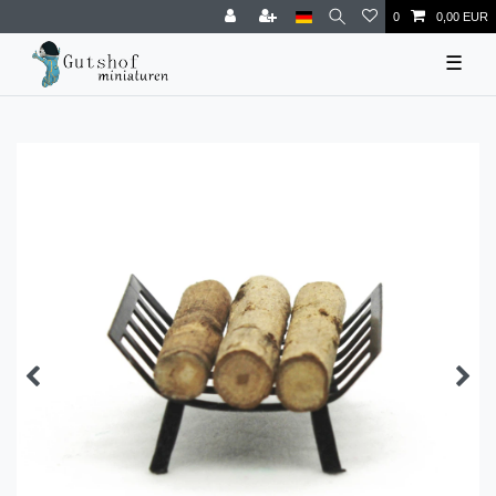
0
0,00 EUR
☰