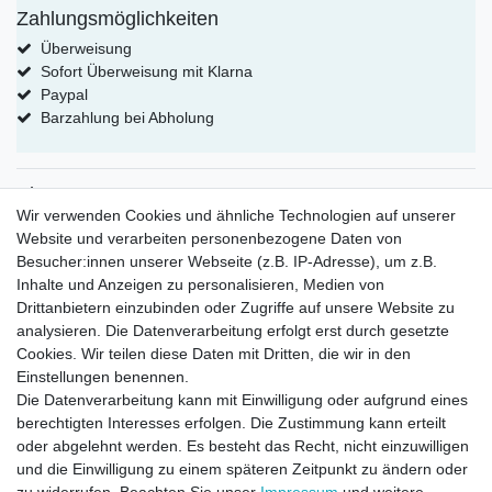
Zahlungsmöglichkeiten
Überweisung
Sofort Überweisung mit Klarna
Paypal
Barzahlung bei Abholung
Shop
Wir verwenden Cookies und ähnliche Technologien auf unserer
Kategorien für Modelleisenbahn
Website und verarbeiten personenbezogene Daten von
Kategorien für Puppenhaus 1:12
Besucher:innen unserer Webseite (z.B. IP-Adresse), um z.B.
Kategorien für Puppenhaus 1:24
Inhalte und Anzeigen zu personalisieren, Medien von
Kategorien für Puppenhaus 1:6
Drittanbietern einzubinden oder Zugriffe auf unsere Website zu
Mein Konto
analysieren. Die Datenverarbeitung erfolgt erst durch gesetzte
Cookies. Wir teilen diese Daten mit Dritten, die wir in den
eröffne dein eigenes Konto bei uns
Einstellungen benennen.
erstelle deine eigene Wunschliste
Die Datenverarbeitung kann mit Einwilligung oder aufgrund eines
Kontakt
berechtigten Interesses erfolgen. Die Zustimmung kann erteilt
oder abgelehnt werden. Es besteht das Recht, nicht einzuwilligen
Sie haben fragen ?
und die Einwilligung zu einem späteren Zeitpunkt zu ändern oder
Versandkosten