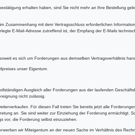
bestätigung erhalten haben, sind Sie nicht mehr an Ihre Bestellung ge
r im Zusammenhang mit dem Vertragsschluss erforderlichen Informatione
erlegte E-Mail-Adresse zutreffend ist, der Empfang der E-Mails technis
soweit es sich um Forderungen aus demselben Vertragsverhältnis hand
ufpreises unser Eigentum.
ollständigen Ausgleich aller Forderungen aus der laufenden Geschäft
reignung nicht zulässig.
iterverkaufen. Für diesen Fall treten Sie bereits jetzt alle Forderu
etung an. Sie sind weiter zur Einziehung der Forderung ermächtigt. So
 vor, die Forderung selbst einzuziehen.
erwerben wir Miteigentum an der neuen Sache im Verhältnis des Rec