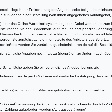
.
gestellt, liegt in der Freischaltung der Angebotsseite bei gutshofminia
ung zur Abgabe einer Bestellung (von Ihnen abgegebenes Kaufangebot)
ung) über das Online-Warenkorbsystem abgeben. Dabei werden die zum 
leiste können Sie den "Warenkorb" aufrufen und dort jederzeit Änderu
 Versandbedingungen werden abschließend nochmals alle Bestelldaten a
werden Sie zunächst auf die Internetseite des Anbieters des Sofortzah
chließend werden Sie zurück zu gutshofminiaturen.de auf die Bestellübe
 hier sämtliche Angaben nochmals zu überprüfen, zu ändern (auch über 
 Schaltfläche geben Sie ein verbindliches Angebot bei uns ab.
shofminiaturen.de per E-Mail eine automatische Bestätigung, dass wir d
chluss) erfolgt durch E-Mail von gutshofminiaturen.de, in welcher Ihn
Vorkasse/Überweisung die Annahme des Angebots bereits durch E-Mail 
 zur Zahlung aufgefordert werden (Auftragsbestätigung).