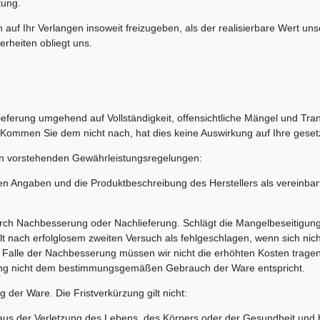
tung.
n auf Ihr Verlangen insoweit freizugeben, als der realisierbare Wert 
erheiten obliegt uns.
Lieferung umgehend auf Vollständigkeit, offensichtliche Mängel und T
 Kommen Sie dem nicht nach, hat dies keine Auswirkung auf Ihre gese
den vorstehenden Gewährleistungsregelungen:
en Angaben und die Produktbeschreibung des Herstellers als vereinbart
rch Nachbesserung oder Nachlieferung. Schlägt die Mangelbeseitigung
lt nach erfolglosem zweiten Versuch als fehlgeschlagen, wenn sich ni
Falle der Nachbesserung müssen wir nicht die erhöhten Kosten tragen
ngung nicht dem bestimmungsgemäßen Gebrauch der Ware entspricht.
g der Ware. Die Fristverkürzung gilt nicht:
us der Verletzung des Lebens, des Körpers oder der Gesundheit und be