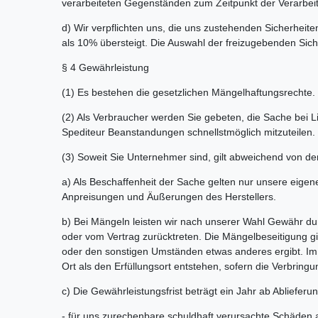
verarbeiteten Gegenständen zum Zeitpunkt der Verarbei
d) Wir verpflichten uns, die uns zustehenden Sicherheite
als 10% übersteigt. Die Auswahl der freizugebenden Sich
§ 4 Gewährleistung
(1) Es bestehen die gesetzlichen Mängelhaftungsrechte.
(2) Als Verbraucher werden Sie gebeten, die Sache bei 
Spediteur Beanstandungen schnellstmöglich mitzuteilen.
(3) Soweit Sie Unternehmer sind, gilt abweichend von 
a) Als Beschaffenheit der Sache gelten nur unsere eigen
Anpreisungen und Äußerungen des Herstellers.
b) Bei Mängeln leisten wir nach unserer Wahl Gewähr du
oder vom Vertrag zurücktreten. Die Mängelbeseitigung gi
oder den sonstigen Umständen etwas anderes ergibt. Im 
Ort als den Erfüllungsort entstehen, sofern die Verbri
c) Die Gewährleistungsfrist beträgt ein Jahr ab Ablieferun
- für uns zurechenbare schuldhaft verursachte Schäden a