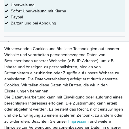
Überweisung
Sofort Überweisung mit Klarna
Paypal
Barzahlung bei Abholung
Shop
Wir verwenden Cookies und ähnliche Technologien auf unserer
Kategorien für Modelleisenbahn
Website und verarbeiten personenbezogene Daten von
Kategorien für Puppenhaus 1:12
Besucher:innen unserer Webseite (z.B. IP-Adresse), um z.B.
Kategorien für Puppenhaus 1:24
Inhalte und Anzeigen zu personalisieren, Medien von
Kategorien für Puppenhaus 1:6
Drittanbietern einzubinden oder Zugriffe auf unsere Website zu
Mein Konto
analysieren. Die Datenverarbeitung erfolgt erst durch gesetzte
Cookies. Wir teilen diese Daten mit Dritten, die wir in den
eröffne dein eigenes Konto bei uns
Einstellungen benennen.
erstelle deine eigene Wunschliste
Die Datenverarbeitung kann mit Einwilligung oder aufgrund eines
Kontakt
berechtigten Interesses erfolgen. Die Zustimmung kann erteilt
oder abgelehnt werden. Es besteht das Recht, nicht einzuwilligen
Sie haben fragen ?
und die Einwilligung zu einem späteren Zeitpunkt zu ändern oder
Versandkosten
zu widerrufen. Beachten Sie unser
Impressum
und weitere
Hinweise zur Verwendung personenbezogener Daten in unserer
mehr erfahren