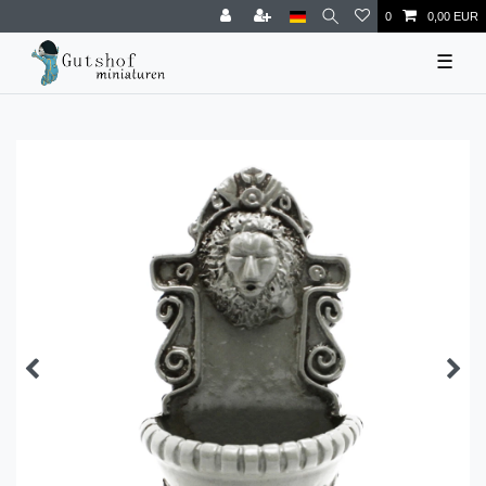
0
0,00 EUR
☰