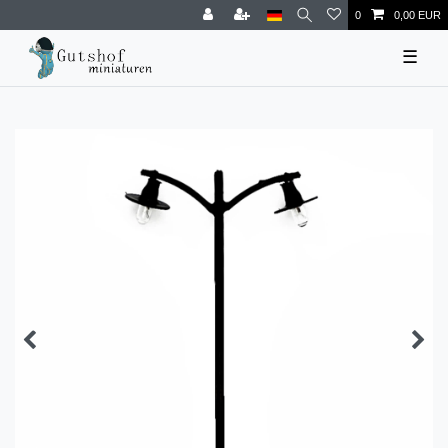
0
0,00 EUR
☰