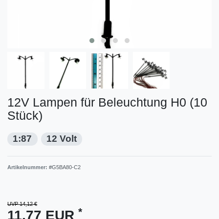
12V Lampen für Beleuchtung H0 (10
Stück)
1:87
12 Volt
Artikelnummer:
#G5BA80-C2
UVP 14,12 €
*
11,77 EUR