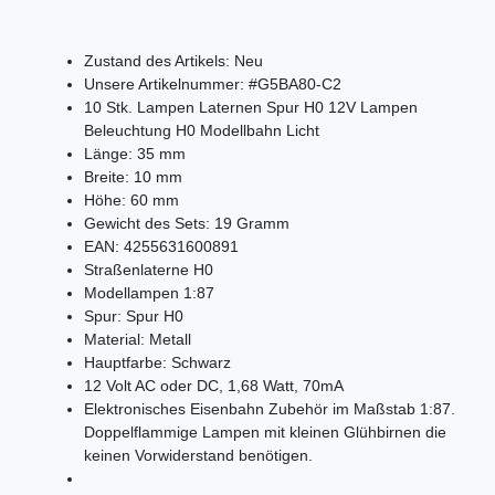
Zustand des Artikels:
Neu
Unsere Artikelnummer:
#G5BA80-C2
10 Stk. Lampen Laternen Spur H0 12V Lampen
Beleuchtung H0 Modellbahn Licht
Länge:
35
mm
Breite:
10
mm
Höhe:
60
mm
Gewicht des Sets:
19
Gramm
EAN:
4255631600891
Straßenlaterne H0
Modellampen 1:87
Spur:
Spur H0
Material:
Metall
Hauptfarbe:
Schwarz
12 Volt AC oder DC, 1,68 Watt, 70mA
Elektronisches Eisenbahn Zubehör im Maßstab 1:87.
Doppelflammige Lampen mit kleinen Glühbirnen die
keinen Vorwiderstand benötigen.