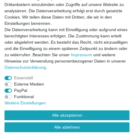
Kategorien für Puppenhaus 1:6
Drittanbietern einzubinden oder Zugriffe auf unsere Website zu
Mein Konto
analysieren. Die Datenverarbeitung erfolgt erst durch gesetzte
Cookies. Wir teilen diese Daten mit Dritten, die wir in den
eröffne dein eigenes Konto bei uns
Einstellungen benennen.
erstelle deine eigene Wunschliste
Die Datenverarbeitung kann mit Einwilligung oder aufgrund eines
Kontakt
berechtigten Interesses erfolgen. Die Zustimmung kann erteilt
oder abgelehnt werden. Es besteht das Recht, nicht einzuwilligen
Sie haben fragen ?
und die Einwilligung zu einem späteren Zeitpunkt zu ändern oder
Versandkosten
zu widerrufen. Beachten Sie unser
Impressum
und weitere
Hinweise zur Verwendung personenbezogener Daten in unserer
mehr erfahren
Daten­schutz­erklärung
.
Essenziell
Impressum
Daten­schutz­erklärung
AGB
Externe Medien
PayPal
Funktional
Widerrufs­recht
Kontakt
Vertrag widerrufen
Weitere Einstellungen
Alle akzeptieren
Alle ablehnen
© Copyright 2026 | Alle Rechte vorbehalten.