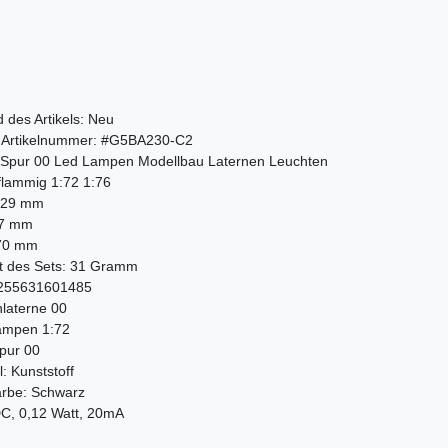
 des Artikels:
Neu
 Artikelnummer:
#G5BA230-C2
. Spur 00 Led Lampen Modellbau Laternen Leuchten
flammig 1:72 1:76
29
mm
7
mm
70
mm
t des Sets:
31
Gramm
255631601485
laterne 00
ampen 1:72
pur 00
l:
Kunststoff
arbe:
Schwarz
DC, 0,12 Watt, 20mA