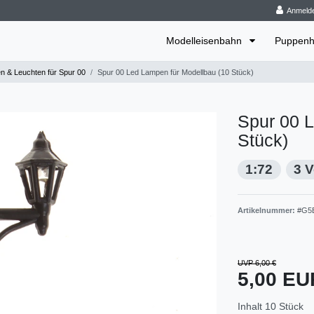
Anmeld
Modelleisenbahn
Puppenh
 & Leuchten für Spur 00
Spur 00 Led Lampen für Modellbau (10 Stück)
Spur 00 
Stück)
1:72
3 V
Artikelnummer:
#G5
UVP 6,00 €
5,00 E
Inhalt
10
Stück