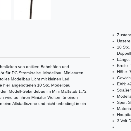
Zustand
Unsere
10 Stk
Doppel
Länge:
Breite:
chmücken von antiken Bahnhöfen und
Höhe:
ör für DC Stromkreise. Modellbau Miniaturen
Gewich
olles Modellbau Licht mit kleinen Led
EAN:
4
se hier angebotenen 10 Stk. Modellbau
Straßen
ür den Modell-Geländebau im Mini Maßstab 1:72
Modell
 wird auf ihren Miniatur Welten für einen
Spur:
S
eine Altstadtszene und nicht unbedingt in ein
Materia
Hauptf
3 Volt 