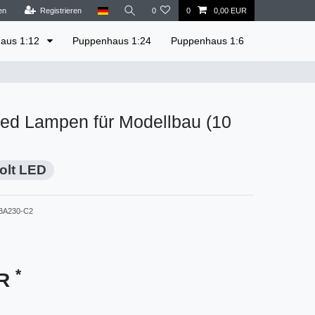
en
Registrieren
0
0
0,00 EUR
aus 1:12
Puppenhaus 1:24
Puppenhaus 1:6
Led Lampen für Modellbau (10
olt LED
BA230-C2
*
UR