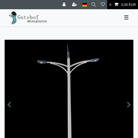
0
0,00 EUR
☰