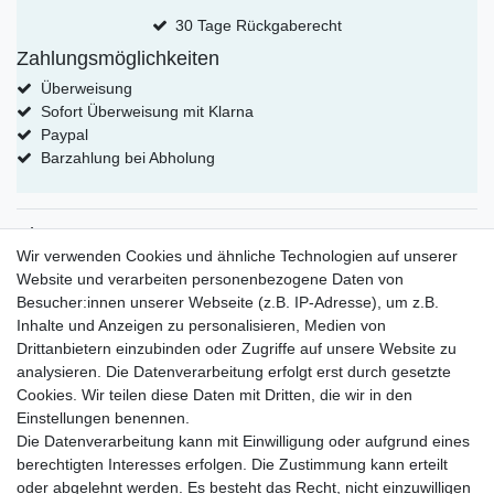
30 Tage Rückgaberecht
Zahlungsmöglichkeiten
Überweisung
Sofort Überweisung mit Klarna
Paypal
Barzahlung bei Abholung
Shop
Wir verwenden Cookies und ähnliche Technologien auf unserer
Kategorien für Modelleisenbahn
Website und verarbeiten personenbezogene Daten von
Kategorien für Puppenhaus 1:12
Besucher:innen unserer Webseite (z.B. IP-Adresse), um z.B.
Kategorien für Puppenhaus 1:24
Inhalte und Anzeigen zu personalisieren, Medien von
Kategorien für Puppenhaus 1:6
Drittanbietern einzubinden oder Zugriffe auf unsere Website zu
Mein Konto
analysieren. Die Datenverarbeitung erfolgt erst durch gesetzte
Cookies. Wir teilen diese Daten mit Dritten, die wir in den
eröffne dein eigenes Konto bei uns
Einstellungen benennen.
erstelle deine eigene Wunschliste
Die Datenverarbeitung kann mit Einwilligung oder aufgrund eines
Kontakt
berechtigten Interesses erfolgen. Die Zustimmung kann erteilt
oder abgelehnt werden. Es besteht das Recht, nicht einzuwilligen
Sie haben fragen ?