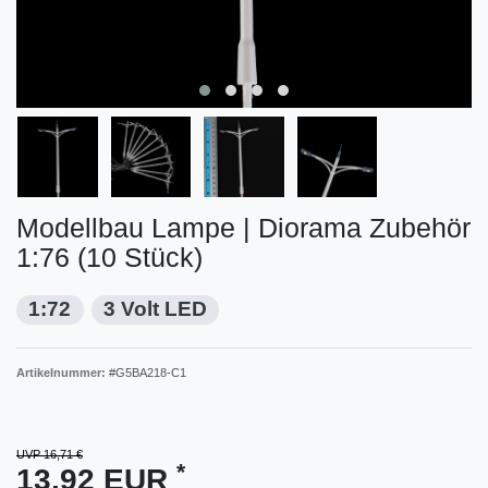
Modellbau Lampe | Diorama Zubehör
1:76 (10 Stück)
1:72
3 Volt LED
Artikelnummer:
#G5BA218-C1
UVP 16,71 €
*
13,92 EUR